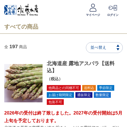
マイページ
ログイン
すべての商品
197
全
商品
並べ替え
北海道産 露地アスパラ【送料
込】
（税込）
他商品との同梱不可
送料込
季節限定
お届け期間限定
通販限定
数量限定
包装不可
2026年の受付は終了致しました。2027年の受付開始は5月
上旬を予定しております。