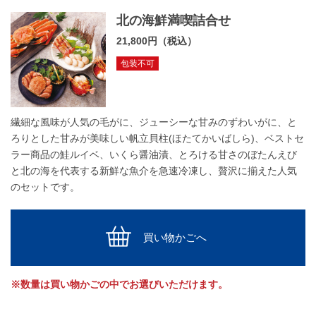
北の海鮮満喫詰合せ
21,800円（税込）
包装不可
繊細な風味が人気の毛がに、ジューシーな甘みのずわいがに、と
ろりとした甘みが美味しい帆立貝柱(ほたてかいばしら)、ベストセ
ラー商品の鮭ルイベ、いくら醤油漬、とろける甘さのぼたんえび
と北の海を代表する新鮮な魚介を急速冷凍し、贅沢に揃えた人気
のセットです。
買い物かごへ
※数量は買い物かごの中でお選びいただけます。