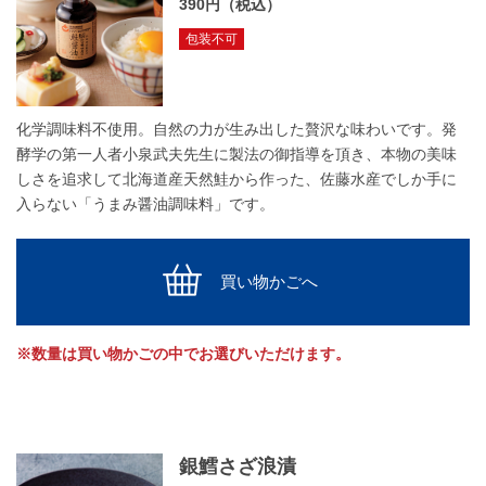
390円（税込）
包装不可
化学調味料不使用。自然の力が生み出した贅沢な味わいです。発
酵学の第一人者小泉武夫先生に製法の御指導を頂き、本物の美味
しさを追求して北海道産天然鮭から作った、佐藤水産でしか手に
入らない「うまみ醤油調味料」です。
買い物かごへ
※数量は買い物かごの中でお選びいただけます。
銀鱈さざ浪漬