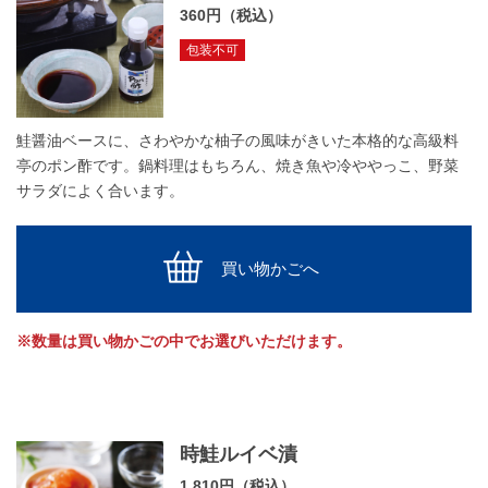
360円（税込）
包装不可
鮭醤油ベースに、さわやかな柚子の風味がきいた本格的な高級料
亭のポン酢です。鍋料理はもちろん、焼き魚や冷ややっこ、野菜
サラダによく合います。
買い物かごへ
※数量は買い物かごの中でお選びいただけます。
時鮭ルイベ漬
1,810円（税込）