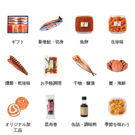
ギフト
新巻鮭・切身
魚卵
生珍味
燻製・乾珍味
お手軽調理
干物・糠漬
蟹・海鮮
オリジナル加
昆布巻
缶詰・調味料
季節を味わう
工品