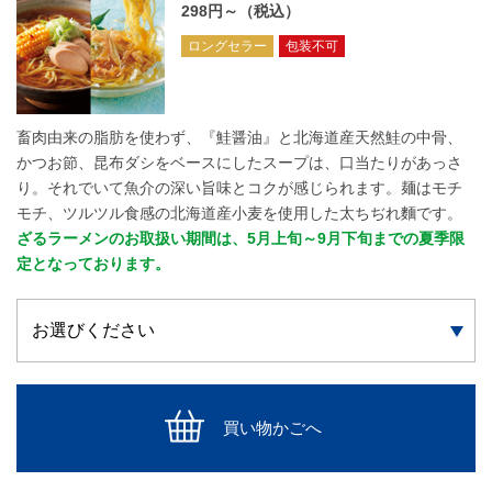
298円～（税込）
ロングセラー
包装不可
畜肉由来の脂肪を使わず、『鮭醤油』と北海道産天然鮭の中骨、
かつお節、昆布ダシをベースにしたスープは、口当たりがあっさ
り。それでいて魚介の深い旨味とコクが感じられます。麺はモチ
モチ、ツルツル食感の北海道産小麦を使用した太ちぢれ麵です。
ざるラーメンのお取扱い期間は、5月上旬～9月下旬までの夏季限
定となっております。
買い物かごへ