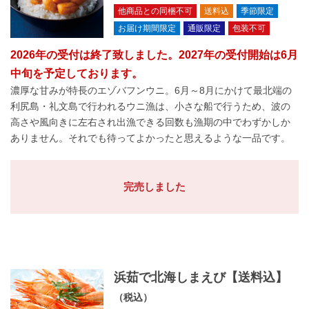
他商品との同梱不可
送料込
季節限定
お届け期間限定
通販限定
包装不可
2026年の受付は終了致しました。2027年の受付開始は6月
中旬を予定しております。
濃厚な甘みが特長のエゾバフンウニ。6月～8月にかけて最北端の
利尻島・礼文島で行われるウニ漁は、小さな船で行うため、波の
高さや風向きに左右され出漁できる回数も漁期の中でわずかしか
ありません。それでも待ってよかったと思えるような一品です。
完売しました
浜茹で北海しまえび【送料込】
（税込）