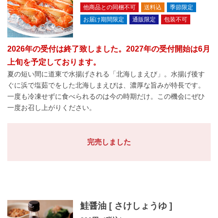
他商品との同梱不可
送料込
季節限定
お届け期間限定
通販限定
包装不可
2026年の受付は終了致しました。2027年の受付開始は6月
上旬を予定しております。
夏の短い間に道東で水揚げされる「北海しまえび」。水揚げ後す
ぐに浜で塩茹でをした北海しまえびは、濃厚な旨みが特長です。
一度も冷凍せずに食べられるのは今の時期だけ。この機会にぜひ
一度お召し上がりください。
完売しました
鮭醤油 [ さけしょうゆ ]