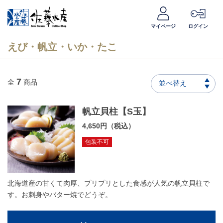
マイページ
ログイン
えび・帆立・いか・たこ
7
全
商品
並べ替え
帆立貝柱【S玉】
4,650円（税込）
包装不可
北海道産の甘くて肉厚、プリプリとした食感が人気の帆立貝柱で
す。お刺身やバター焼でどうぞ。