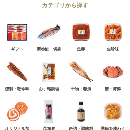
カテゴリから探す
ギフト
新巻鮭・切身
魚卵
生珍味
燻製・乾珍味
お手軽調理
干物・糠漬
蟹・海鮮
オリジナル加
昆布巻
缶詰・調味料
季節を味わう