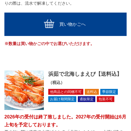
りの際は、流水で解凍してください。
買い物かごへ
※数量は買い物かごの中でお選びいただけます。
浜茹で北海しまえび【送料込】
（税込）
他商品との同梱不可
送料込
季節限定
お届け期間限定
通販限定
包装不可
2026年の受付は終了致しました。2027年の受付開始は6月
上旬を予定しております。