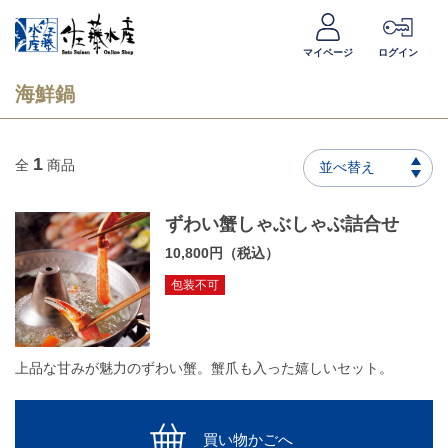
マイページ
ログイン
海鮮鍋
1
全
商品
並べ替え
ずわい蟹しゃぶしゃぶ詰合せ
10,800円（税込）
包装不可
上品な甘みが魅力のずわい蟹。蟹爪も入った嬉しいセット。
買い物かごへ