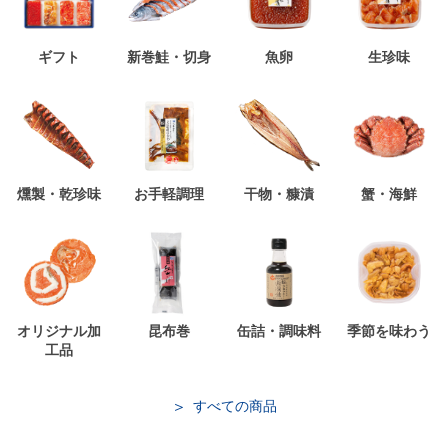
ギフト
新巻鮭・切身
魚卵
生珍味
燻製・乾珍味
お手軽調理
干物・糠漬
蟹・海鮮
オリジナル加
昆布巻
缶詰・調味料
季節を味わう
工品
すべての商品