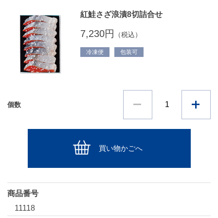
紅鮭さざ浪漬8切詰合せ
7,230円
（税込）
冷凍便
包装可
個数
買い物かごへ
商品番号
11118