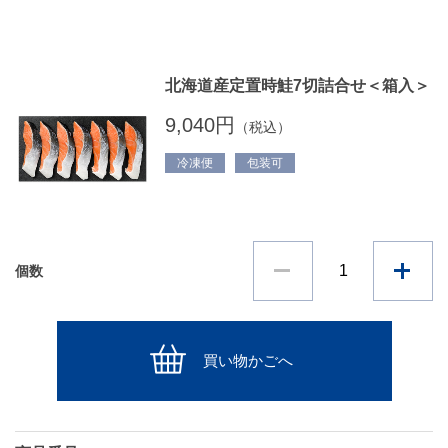
北海道産定置時鮭7切詰合せ＜箱入＞
9,040円
（税込）
冷凍便
包装可
個数
買い物かごへ