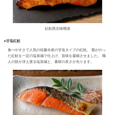
紅鮭西京味噌漬
●
甘塩紅鮭
食べやすさで人気の佐藤水産の甘塩タイプの紅鮭。 脂がのっ
た紅鮭を一定の塩加減で仕上げ、旨味を凝縮させました。 職
人の技が冴え渡る塩加減と、素材の良さが光ります。