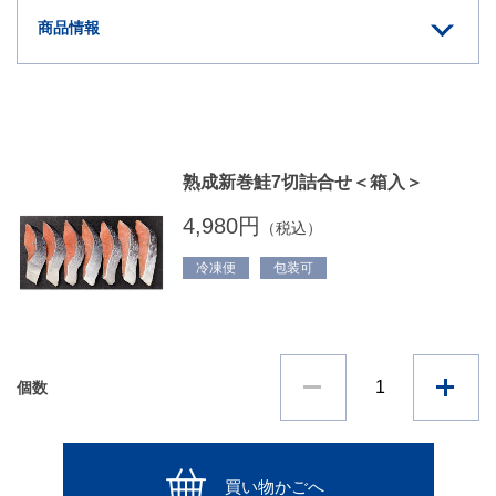
商品情報
熟成新巻鮭7切詰合せ＜箱入＞
4,980円
（税込）
冷凍便
包装可
個数
買い物かごへ