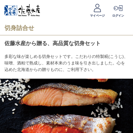
マイページ
ログイン
切身詰合せ
佐藤水産から贈る、高品質な切身セット
多彩な味が楽しめる切身セットです。こだわりの特製糀(こうじ)、
味噌、酒粕で熟成し、素材本来のうま味を引き出しました。心を
込めた北海道からの贈りものに、ご利用下さい。