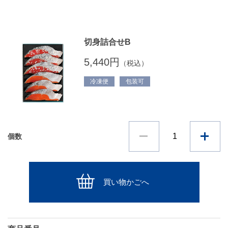
切身詰合せB
5,440円
（税込）
冷凍便
包装可
個数
買い物かごへ