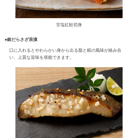
甘塩紅鮭切身
●
銀だらさざ浪漬
口に入れるとやわらかい身から出る脂と糀の風味が絡み合
い、上質な旨味を堪能できます。