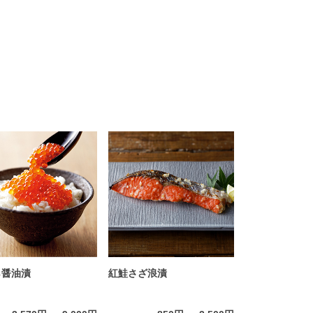
ら醤油漬
紅鮭さざ浪漬