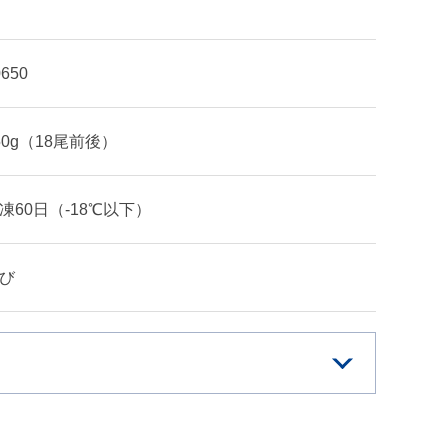
0650
50g（18尾前後）
凍60日（-18℃以下）
び