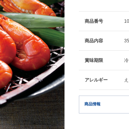
商品番号
1
商品内容
3
賞味期限
冷
アレルギー
え
商品情報