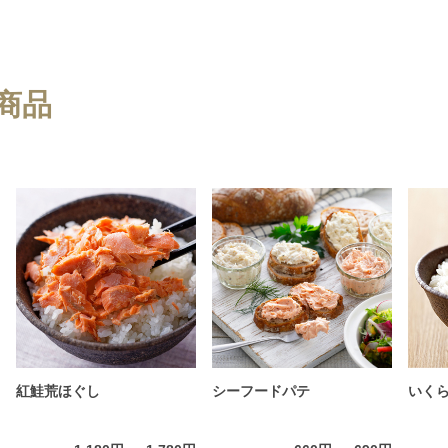
商品
紅鮭荒ほぐし
シーフードパテ
いく