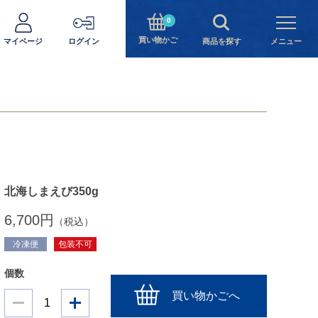
0
買い物かご
マイページ
ログイン
商品を探す
メニュー
北海しまえび350g
6,700円
（税込）
冷凍便
包装不可
個数
買い物かごへ