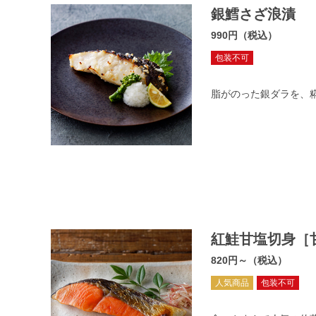
銀鱈さざ浪漬
990円（税込）
包装不可
脂がのった銀ダラを、
紅鮭甘塩切身［
820円～（税込）
人気商品
包装不可