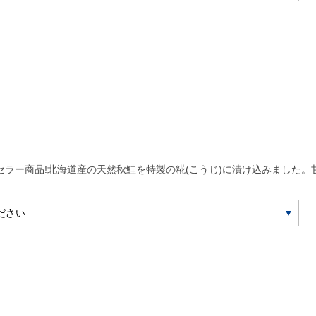
セラー商品!北海道産の天然秋鮭を特製の糀(こうじ)に漬け込みました