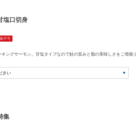
甘塩口切身
装不可
いキングサーモン。甘塩タイプなので鮭の旨みと脂の美味しさをご堪能
特集