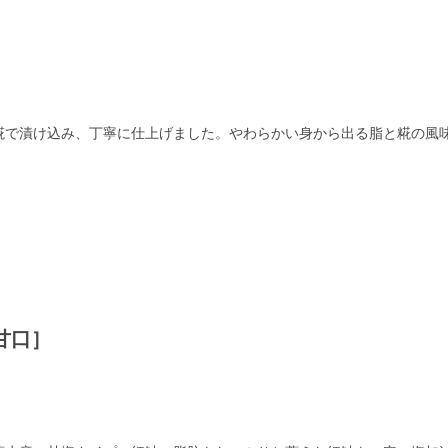
糀で漬け込み、丁寧に仕上げました。やわらかい身から出る脂と糀の風
甘口］