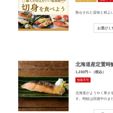
熟せされた旨味と程よ
北海道産定置時
1,230円～（税込）
包装不可
北海道がようやく寒さ
す。時鮭は回遊中のま