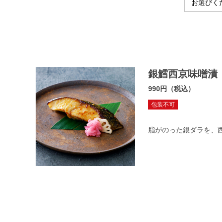
銀鱈西京味噌漬
990円（税込）
包装不可
脂がのった銀ダラを、