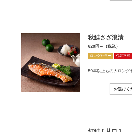
秋鮭さざ浪漬
620円～（税込）
ロングセラー
包装不可
50年以上もの大ロング
紅鮭 [ 甘口 ]