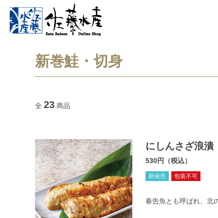
新巻鮭・切身
23
全
商品
にしんさざ浪漬
530円（税込）
新発売
包装不可
春告魚とも呼ばれ、北