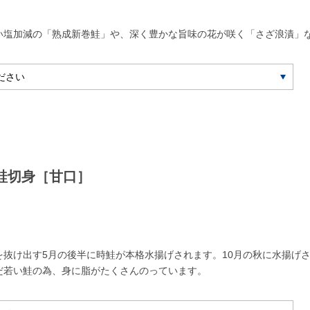
い塩加減の「熟成新巻鮭」や、深く豊かな旨味の花が咲く「さざ浪漬」
鮭切身［甘口］
を抜け出す5月の後半に時鮭が本格水揚げされます。10月の秋に水揚げ
だ若い鮭の為、身に脂がたくさんのっています。