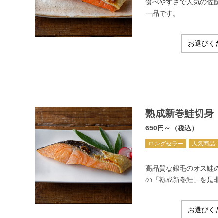
食べやすさで人気の佐
一品です。
熟成新巻鮭切身
650円～（税込）
ロングセラー
人気商品
高品質な銀毛のオス鮭
の「熟成新巻鮭」を是