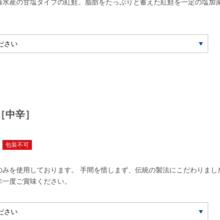
藤水産の甘塩タイプの紅鮭。脂肪をたっぷりと蓄えた紅鮭を一定の塩加
［中辛］
包装不可
のみを使用しております。 手間を惜しまず、伝統の製法にこだわりまし
非一度ご賞味ください。