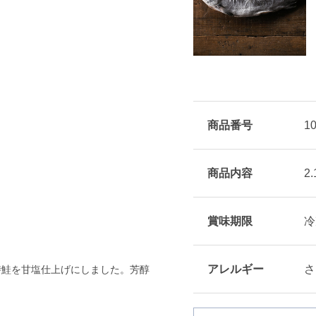
商品番号
1
商品内容
2.
賞味期限
冷
アレルギー
さ
時鮭を甘塩仕上げにしました。芳醇