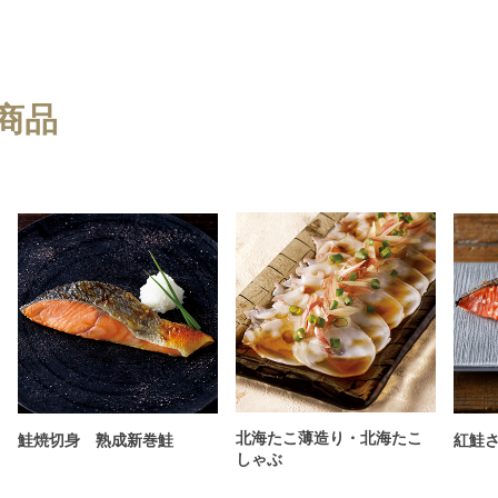
商品
北海たこ薄造り・北海たこ
鮭焼切身 熟成新巻鮭
紅鮭
しゃぶ