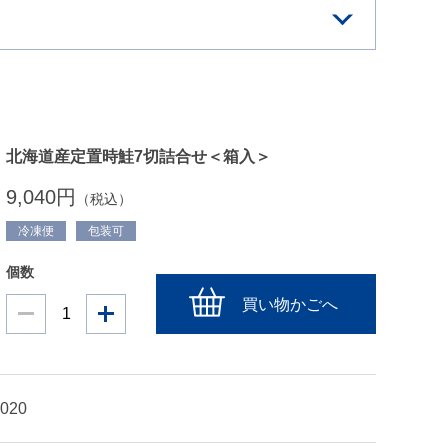
北海道産定置時鮭7切詰合せ＜箱入＞
9,040円
（税込）
冷凍便
包装可
個数
買い物かごへ
1020