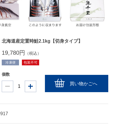
北海道産定置時鮭2.1kg【切身タイプ】
19,780円
（税込）
冷凍便
包装不可
個数
買い物かごへ
0917