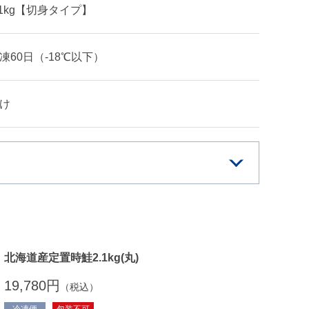
.1kg【切身タイプ】
凍60日（-18℃以下）
け
北海道産定置時鮭2.1kg(丸)
19,780円
（税込）