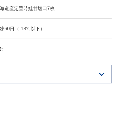
海道産定置時鮭甘塩口7枚
凍60日（-18℃以下）
け