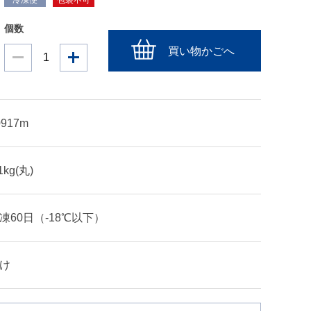
冷凍便
包装不可
個数
買い物かごへ
0917m
1kg(丸)
凍60日（-18℃以下）
け