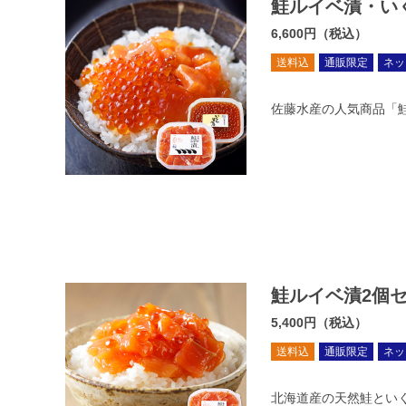
鮭ルイベ漬・い
6,600円（税込）
送料込
通販限定
ネッ
佐藤水産の人気商品「
鮭ルイベ漬2個
5,400円（税込）
送料込
通販限定
ネッ
北海道産の天然鮭とい