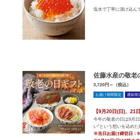
塩水で丁寧に漬け込ん
佐藤水産の敬老
3,720円～（税込）
お届け期間限定
通販限
【9月20日(日)、2
今年の敬老の日は9月2
い"という想いを込めた
※当日お届け締切日：9月