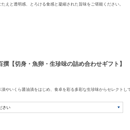
ごたえと透明感、とろける食感と凝縮された旨味をご堪能ください。
百撰【切身・魚卵・生珍味の詰め合わせギフト】
ベ漬やいくら醤油漬をはじめ、食卓を彩る多彩な生珍味からセレクトし