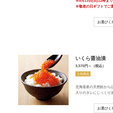
※9月13日(日)12
※敬老の日ギフトでご
いくら醤油漬
3,570円～（税込）
人気商品
北海道産の天然鮭から
入りのタレにじっくり