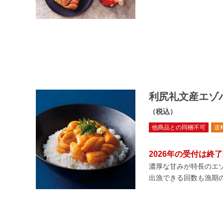
利尻礼文産エゾ
（税込）
他商品との同梱不可
送
2026年の受付は終
濃厚な甘みが特長のエ
出漁できる回数も漁期