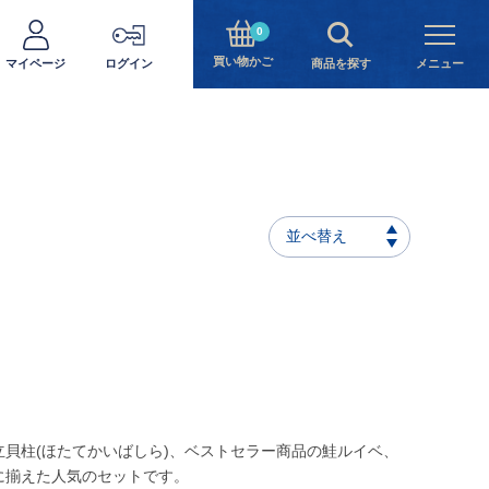
0
買い物かご
マイページ
ログイン
商品を探す
メニュー
並べ替え
貝柱(ほたてかいばしら)、ベストセラー商品の鮭ルイベ、
に揃えた人気のセットです。