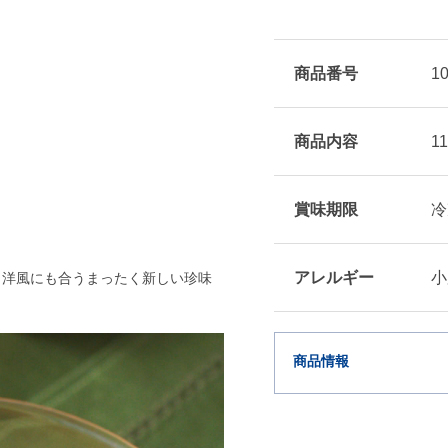
商品番号
1
商品内容
1
賞味期限
冷
アレルギー
小
も洋風にも合うまったく新しい珍味
。
商品情報