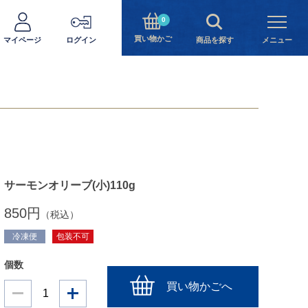
0
買い物かご
マイページ
ログイン
商品を探す
メニュー
サーモンオリーブ(小)110g
850円
（税込）
冷凍便
包装不可
個数
買い物かごへ