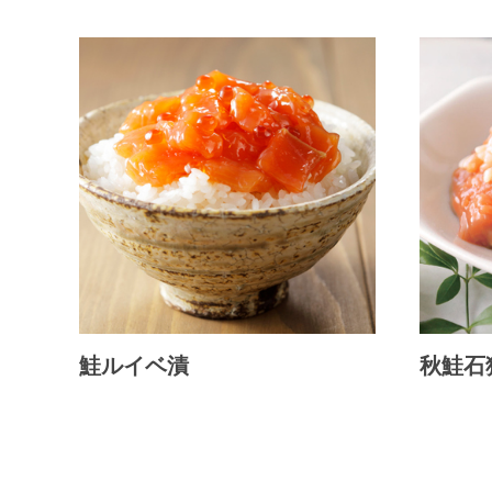
鮭ルイベ漬
秋鮭石