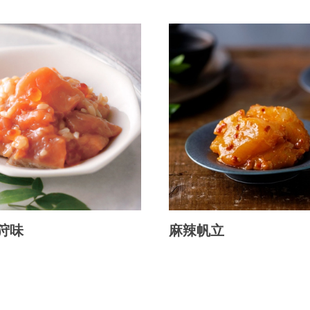
狩味
麻辣帆立