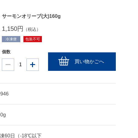
サーモンオリーブ(大)160g
1,150円
（税込）
冷凍便
包装不可
個数
買い物かごへ
0946
60g
凍60日（-18℃以下