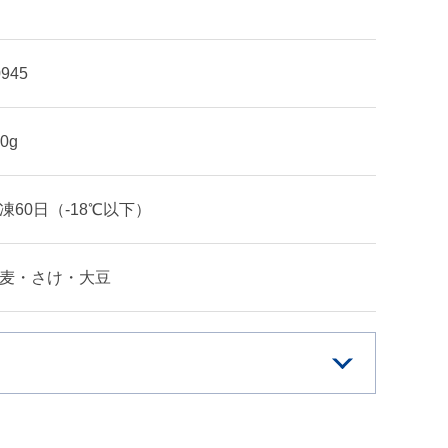
0945
10g
凍60日（-18℃以下）
麦・さけ・大豆