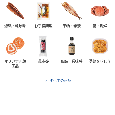
燻製・乾珍味
お手軽調理
干物・糠漬
蟹・海鮮
オリジナル加
昆布巻
缶詰・調味料
季節を味わう
工品
すべての商品