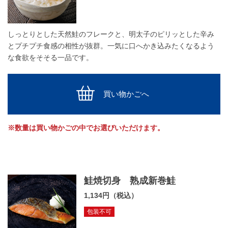
しっとりとした天然鮭のフレークと、明太子のピリッとした辛み
とプチプチ食感の相性が抜群。一気に口へかき込みたくなるよう
な食欲をそそる一品です。
買い物かごへ
※数量は買い物かごの中でお選びいただけます。
鮭焼切身 熟成新巻鮭
1,134円（税込）
包装不可