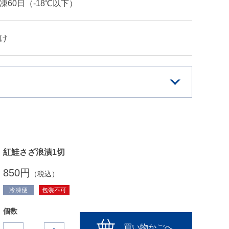
凍60日（-18℃以下）
け
紅鮭さざ浪漬1切
850円
（税込）
冷凍便
包装不可
個数
買い物かごへ