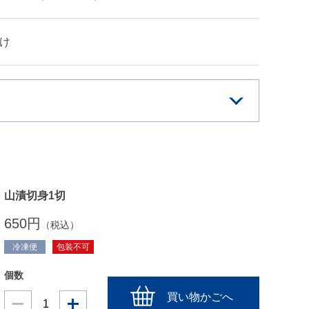
け
山漬切身1切
650円
（税込）
冷凍便
包装不可
個数
買い物かごへ