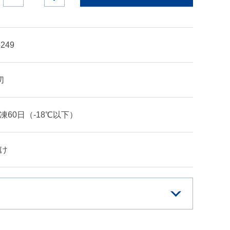
5249
切
凍60日（-18℃以下）
け