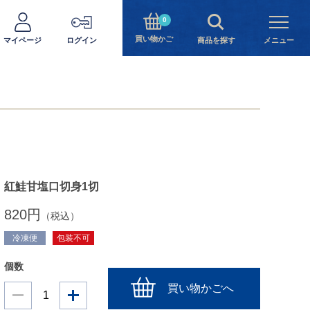
0
買い物かご
マイページ
ログイン
商品を探す
メニュー
紅鮭甘塩口切身1切
820円
（税込）
冷凍便
包装不可
個数
買い物かごへ