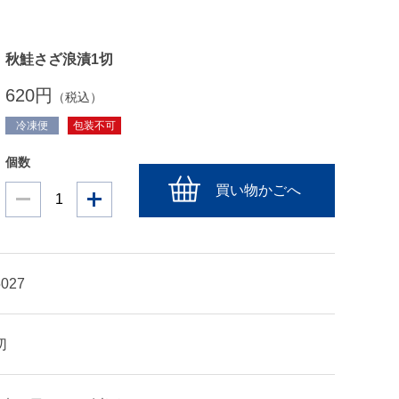
秋鮭さざ浪漬1切
620円
（税込）
冷凍便
包装不可
個数
買い物かごへ
5027
切