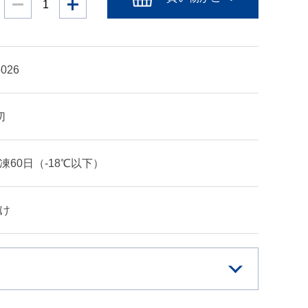
5026
切
凍60日（-18℃以下）
け