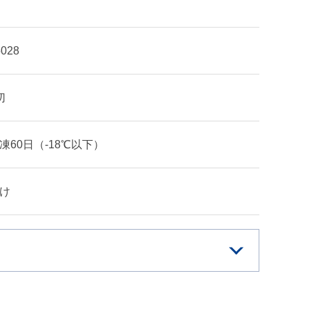
5028
切
凍60日（-18℃以下）
け