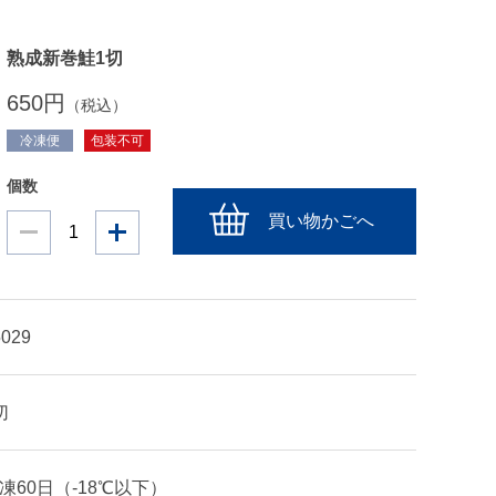
熟成新巻鮭1切
650円
（税込）
冷凍便
包装不可
個数
買い物かごへ
5029
切
凍60日（-18℃以下）