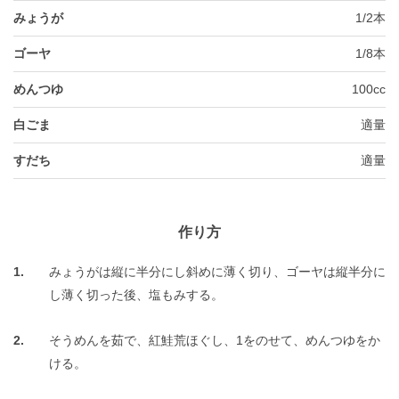
みょうが
1/2本
ゴーヤ
1/8本
めんつゆ
100cc
白ごま
適量
すだち
適量
作り方
みょうがは縦に半分にし斜めに薄く切り、ゴーヤは縦半分に
し薄く切った後、塩もみする。
そうめんを茹で、紅鮭荒ほぐし、1をのせて、めんつゆをか
ける。