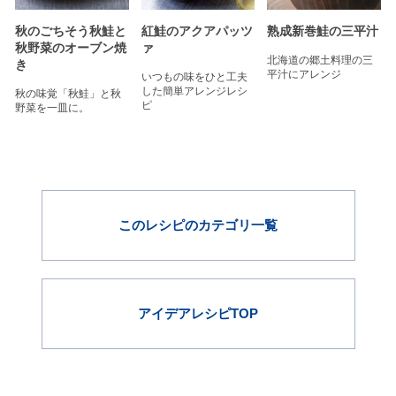
秋のごちそう秋鮭と
紅鮭のアクアパッツ
熟成新巻鮭の三平汁
秋野菜のオーブン焼
ァ
北海道の郷土料理の三
き
平汁にアレンジ
いつもの味をひと工夫
した簡単アレンジレシ
秋の味覚「秋鮭」と秋
ピ
野菜を一皿に。
このレシピのカテゴリ一覧
アイデアレシピTOP