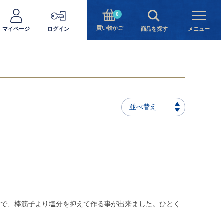
0
買い物かご
マイページ
ログイン
商品を探す
メニュー
並べ替え
ので、棒筋子より塩分を抑えて作る事が出来ました。ひとく