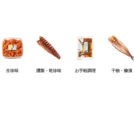
生珍味
燻製・乾珍味
お手軽調理
干物・糠漬