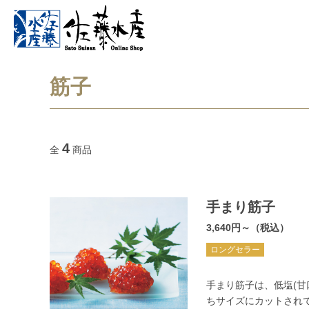
筋子
4
全
商品
手まり筋子
3,640円～（税込）
ロングセラー
手まり筋子は、低塩(
ちサイズにカットされ