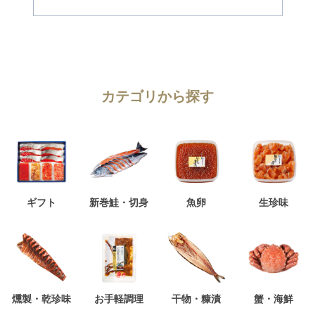
カテゴリから探す
ギフト
新巻鮭・切身
魚卵
生珍味
燻製・乾珍味
お手軽調理
干物・糠漬
蟹・海鮮