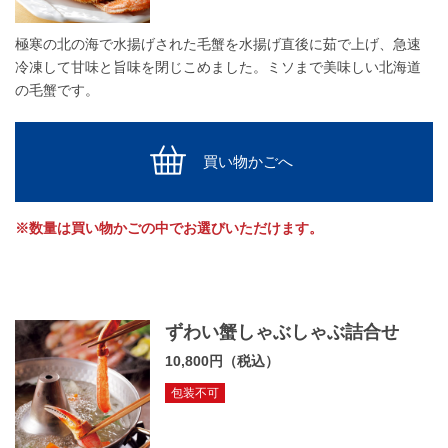
極寒の北の海で水揚げされた毛蟹を水揚げ直後に茹で上げ、急速
冷凍して甘味と旨味を閉じこめました。ミソまで美味しい北海道
の毛蟹です。
買い物かごへ
※数量は買い物かごの中でお選びいただけます。
ずわい蟹しゃぶしゃぶ詰合せ
10,800円（税込）
包装不可