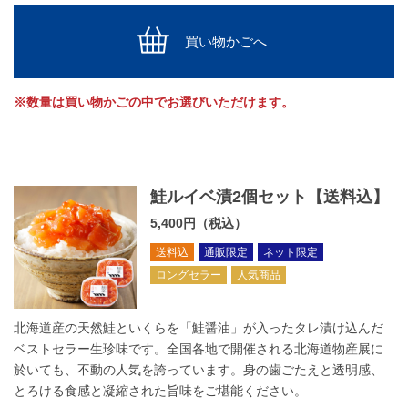
買い物かごへ
※数量は買い物かごの中でお選びいただけます。
鮭ルイベ漬2個セット【送料込】
5,400円（税込）
送料込
通販限定
ネット限定
ロングセラー
人気商品
北海道産の天然鮭といくらを「鮭醤油」が入ったタレ漬け込んだ
ベストセラー生珍味です。全国各地で開催される北海道物産展に
於いても、不動の人気を誇っています。身の歯ごたえと透明感、
とろける食感と凝縮された旨味をご堪能ください。