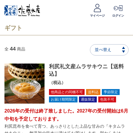
マイページ
ログイン
ギフト
44
全
商品
並べ替え
利尻礼文産ムラサキウニ【送料
込】
（税込）
他商品との同梱不可
送料込
季節限定
お届け期間限定
通販限定
包装不可
2026年の受付は終了致しました。2027年の受付開始は6月
中旬を予定しております。
利尻昆布を食べて育つ、あっさりとした上品な甘みの『キタムラ