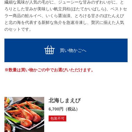
繊細な風味が人気の毛がに、ジューシーな甘みのずわいがに、と
ろりとした甘みが美味しい帆立貝柱(ほたてかいばしら)、ベストセ
ラー商品の鮭ルイベ、いくら醤油漬、とろける甘さのぼたんえび
と北の海を代表する新鮮な魚介を急速冷凍し、贅沢に揃えた人気
のセットです。
買い物かごへ
※数量は買い物かごの中でお選びいただけます。
北海しまえび
6,700円（税込）
包装不可