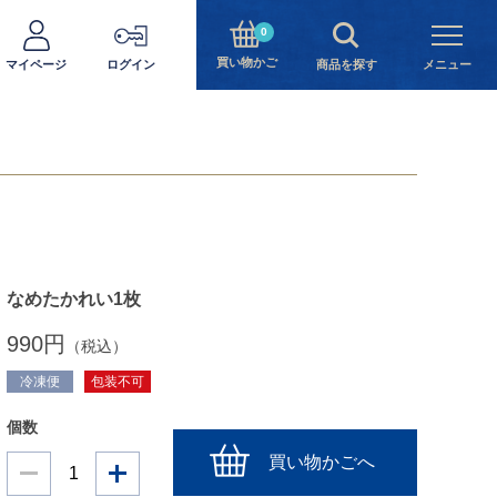
0
買い物かご
マイページ
ログイン
商品を探す
メニュー
なめたかれい1枚
990円
（税込）
冷凍便
包装不可
個数
買い物かごへ