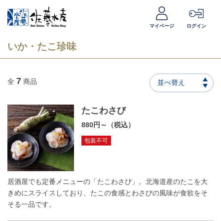
マイページ
ログイン
いか・たこ珍味
7
全
商品
並べ替え
たこわさび
880円～（税込）
包装不可
居酒屋でも定番メニューの「たこわさび」。北海道産のたこを大
きめにスライスしており、たこの食感とわさびの風味が食欲をそ
そる一品です。