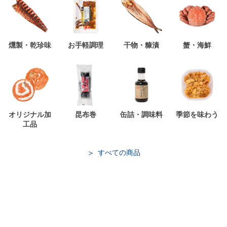
燻製・乾珍味
お手軽調理
干物・糠漬
蟹・海鮮
オリジナル加
昆布巻
缶詰・調味料
季節を味わう
工品
すべての商品