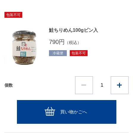
包装不可
鮭ちりめん100gビン入
790円
（税込）
冷蔵便
包装不可
個数
買い物かごへ