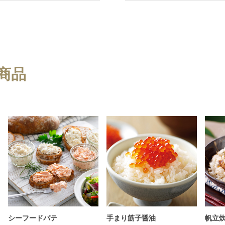
商品
シーフードパテ
手まり筋子醤油
帆立