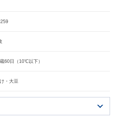
0259
枚
蔵60日（10℃以下）
け・大豆