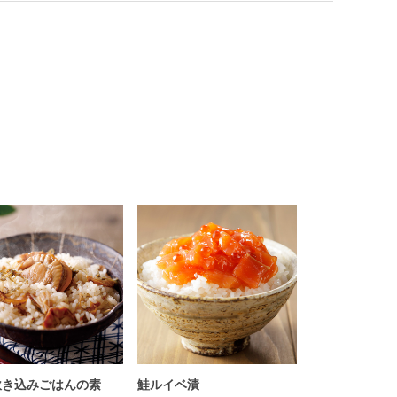
炊き込みごはんの素
鮭ルイベ漬