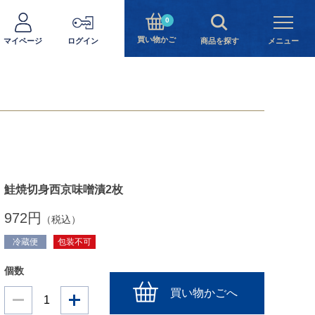
0
買い物かご
マイページ
ログイン
商品を探す
メニュー
鮭焼切身西京味噌漬2枚
972円
（税込）
冷蔵便
包装不可
個数
買い物かごへ