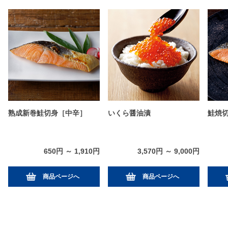
熟成新巻鮭切身［中辛］
いくら醤油漬
鮭焼
650円 ～ 1,910円
3,570円 ～ 9,000円
商品ページへ
商品ページへ