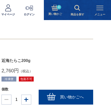
0
買い物かご
マイページ
ログイン
商品を探す
メニュー
近海たらこ200g
2,760円
（税込）
冷凍便
包装不可
個数
買い物かごへ