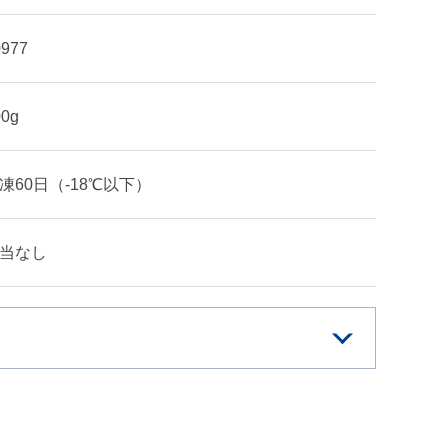
0977
00g
凍60日（-18℃以下）
当なし