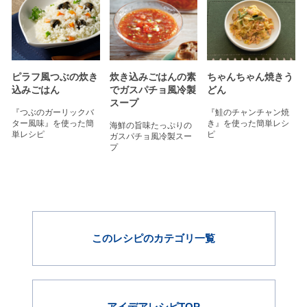
ピラフ風つぶの炊き
炊き込みごはんの素
ちゃんちゃん焼きう
込みごはん
でガスパチョ風冷製
どん
スープ
『つぶのガーリックバ
『鮭のチャンチャン焼
ター風味』を使った簡
き』を使った簡単レシ
海鮮の旨味たっぷりの
単レシピ
ピ
ガスパチョ風冷製スー
プ
このレシピのカテゴリ一覧
アイデアレシピTOP