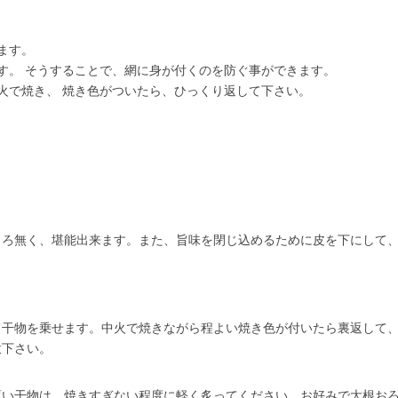
ます。
す。 そうすることで、網に身が付くのを防ぐ事ができます。
火で焼き、 焼き色がついたら、ひっくり返して下さい。
ころ無く、堪能出来ます。また、旨味を閉じ込めるために皮を下にして
て干物を乗せます。中火で焼きながら程よい焼き色が付いたら裏返して
意下さい。
薄い干物は、焼きすぎない程度に軽く炙ってください。お好みで大根お