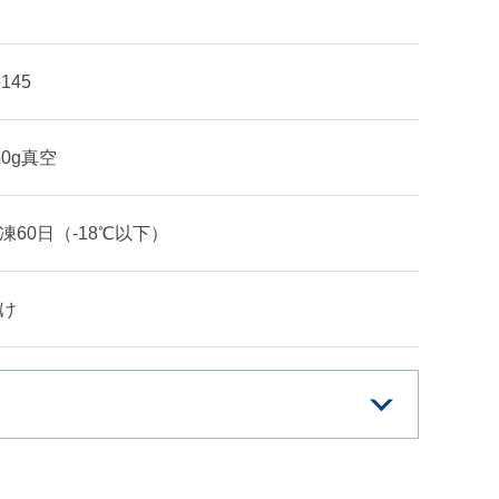
5145
50g真空
凍60日（-18℃以下）
け