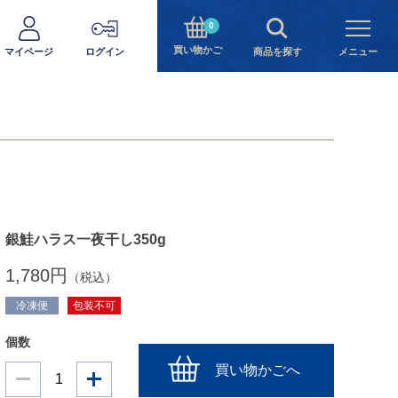
0
買い物かご
マイページ
ログイン
商品を探す
メニュー
銀鮭ハラス一夜干し350g
1,780円
（税込）
冷凍便
包装不可
個数
買い物かごへ