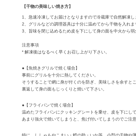
【干物の美味しい焼き方】
1、急速冷凍してお届けとなりますので冷蔵庫で自然解凍し
2、グリルなどの調理器具は十分に温めてから干物を入れま
3、旨味を閉じ込めるため皮を下にして身の面を中火から弱
注意事項
* 解凍後はなるべく早くお召し上がり下さい。
●【魚焼きグリルで焼く場合】
事前にグリルを十分に熱してください。
そうすることで網に身が付くのを防ぎ、美味しさを余すと
裏返して身の面もじっくりと焼いて下さい。
●【フライパンで焼く場合】
温めたフライパンにクッキングシートを乗せ、皮を下にし
あまり強火で焼いてしまうと、焦げ付いてしまうのでご注
特に、ししゃもやこまい・鱈の助・いか等、小型の干物や