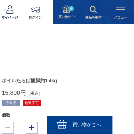
0
買い物かご
マイページ
ログイン
商品を探す
メニュー
ボイルたらば蟹脚約1.4kg
15,800円
（税込）
冷凍便
包装不可
個数
買い物かごへ