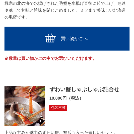
極寒の北の海で水揚げされた毛蟹を水揚げ直後に茹で上げ、急速
冷凍して甘味と旨味を閉じこめました。ミソまで美味しい北海道
の毛蟹です。
買い物かごへ
※数量は買い物かごの中でお選びいただけます。
ずわい蟹しゃぶしゃぶ詰合せ
10,800円（税込）
包装不可
上品な甘みが魅力のずわい蟹。蟹爪も入った嬉しいセット。