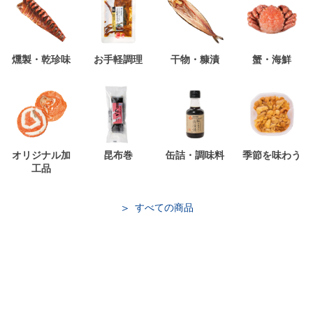
燻製・乾珍味
お手軽調理
干物・糠漬
蟹・海鮮
オリジナル加
昆布巻
缶詰・調味料
季節を味わう
工品
すべての商品